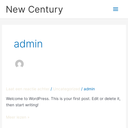
Ga
Hoo
New Century
naar
de
inhoud
admin
Hello world!
Hello
Laat een reactie achter
/
Uncategorized
/
admin
world!
Welcome to WordPress. This is your first post. Edit or delete it,
then start writing!
Meer lezen »