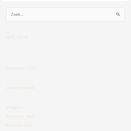
Z
o
e
Recente berichten
Hello world!
k
n
Recente reacties
a
a
Archieven
december 2020
r
:
Categorieën
Uncategorized
Meta
Inloggen
Berichten feed
Reacties feed